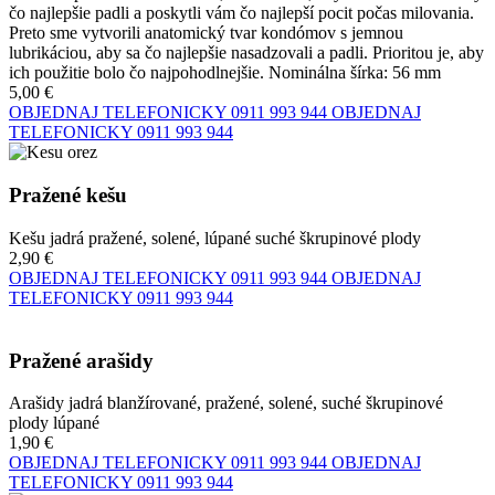
čo najlepšie padli a poskytli vám čo najlepší pocit počas milovania.
Preto sme vytvorili anatomický tvar kondómov s jemnou
lubrikáciou, aby sa čo najlepšie nasadzovali a padli. Prioritou je, aby
ich použitie bolo čo najpohodlnejšie. Nominálna šírka: 56 mm
5,00 €
OBJEDNAJ TELEFONICKY
0911 993 944
OBJEDNAJ
TELEFONICKY
0911 993 944
Pražené kešu
Kešu jadrá pražené, solené, lúpané suché škrupinové plody
2,90 €
OBJEDNAJ TELEFONICKY
0911 993 944
OBJEDNAJ
TELEFONICKY
0911 993 944
Pražené arašidy
Arašidy jadrá blanžírované, pražené, solené, suché škrupinové
plody lúpané
1,90 €
OBJEDNAJ TELEFONICKY
0911 993 944
OBJEDNAJ
TELEFONICKY
0911 993 944