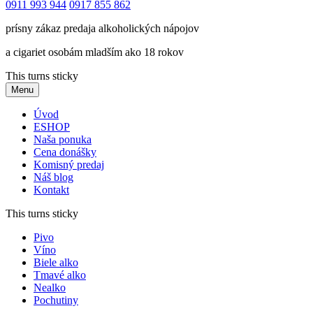
0911 993 944
0917 855 862
prísny zákaz predaja alkoholických nápojov
a cigariet osobám mladším ako 18 rokov
This turns sticky
Menu
Úvod
ESHOP
Naša ponuka
Cena donášky
Komisný predaj
Náš blog
Kontakt
This turns sticky
Pivo
Víno
Biele alko
Tmavé alko
Nealko
Pochutiny