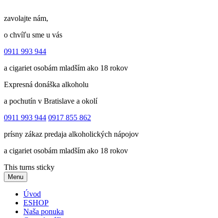
zavolajte nám,
o chvíľu sme u vás
0911 993 944
a cigariet osobám mladším ako 18 rokov
Expresná donáška alkoholu
a pochutín v Bratislave a okolí
0911 993 944
0917 855 862
prísny zákaz predaja alkoholických nápojov
a cigariet osobám mladším ako 18 rokov
This turns sticky
Menu
Úvod
ESHOP
Naša ponuka