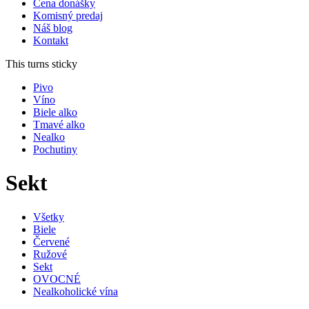
Cena donášky
Komisný predaj
Náš blog
Kontakt
This turns sticky
Pivo
Víno
Biele alko
Tmavé alko
Nealko
Pochutiny
Sekt
Všetky
Biele
Červené
Ružové
Sekt
OVOCNÉ
Nealkoholické vína