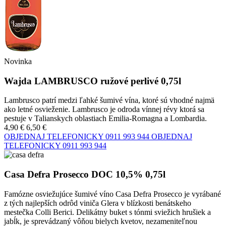
Novinka
Wajda LAMBRUSCO ružové perlivé 0,75l
Lambrusco patrí medzi ľahké šumivé vína, ktoré sú vhodné najmä
ako letné osvieženie. Lambrusco je odroda vínnej révy ktorá sa
pestuje v Talianskych oblastiach Emilia-Romagna a Lombardia.
4,90 €
6,50 €
OBJEDNAJ TELEFONICKY
0911 993 944
OBJEDNAJ
TELEFONICKY
0911 993 944
Casa Defra Prosecco DOC 10,5% 0,75l
Famózne osviežujúce šumivé víno Casa Defra Prosecco je vyrábané
z tých najlepších odrôd viniča Glera v blízkosti benátskeho
mestečka Colli Berici. Delikátny buket s tónmi sviežich hrušiek a
jabĺk, je sprevádzaný vôňou bielych kvetov, nezameniteľnou