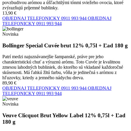
povzbudivou arómou a úšľachtilými tónmi sviežeho ovocia, ktoré
zvýrazňujú príjemné bublinky.
13,90 €
OBJEDNAJ TELEFONICKY
0911 993 944
OBJEDNAJ
TELEFONICKY
0911 993 944
Novinka
Bollinger Special Cuvée brut 12% 0,75l + Ľad 180 g
Patrí medzi najuznávanejšie šampanské, práve pre jeho
charakteristickú chuť a výraznú arómu. Toto Cuvée je kvalitnou
zmesou lahodných bubliniek, do ktorého sú vkladané každoročné
skúsenosti. Má ľahkú žltú farbu, vôňa je jedinečná s arómou z
hľuzovky, kriedy a jemného nádychu dreva.
89,90 €
OBJEDNAJ TELEFONICKY
0911 993 944
OBJEDNAJ
TELEFONICKY
0911 993 944
Novinka
Veuve Clicquot Brut Yellow Label 12% 0,75l + Ľad
180 g